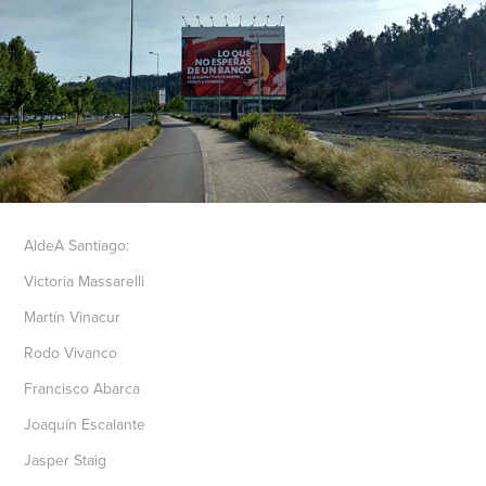
AldeA Santiago:
Victoria Massarelli
Martín Vinacur
Rodo Vivanco
Francisco Abarca
Joaquín Escalante
Jasper Staig