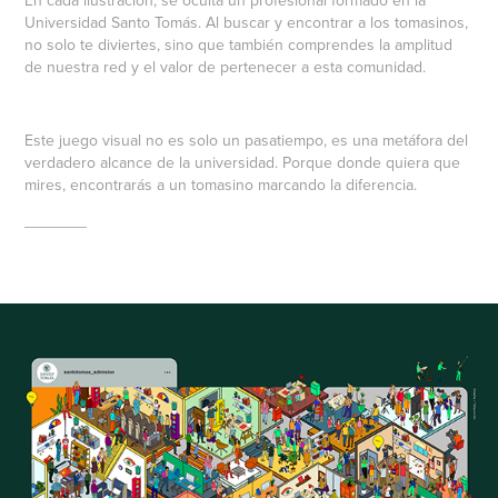
Universidad Santo Tomás. Al buscar y encontrar a los tomasinos,
no solo te diviertes, sino que también comprendes la amplitud
de nuestra red y el valor de pertenecer a esta comunidad.
Este juego visual no es solo un pasatiempo, es una metáfora del
verdadero alcance de la universidad. Porque donde quiera que
mires, encontrarás a un tomasino marcando la diferencia.
_______