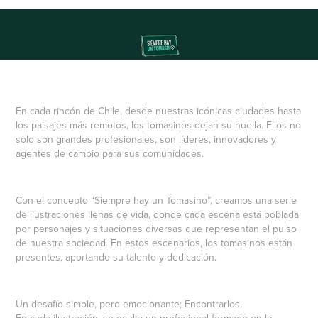
En cada rincón de Chile, desde nuestras icónicas ciudades hasta
los paisajes más remotos, los tomasinos dejan su huella. Ellos no
solo son grandes profesionales, son líderes, innovadores y
agentes de cambio para sus comunidades.
Con el concepto “Siempre hay un Tomasino”, creamos una serie
de ilustraciones llenas de vida, donde cada escena está poblada
por personajes y situaciones diversas que representan el pulso
de nuestra sociedad. En estos escenarios, los tomasinos están
presentes, aportando su talento y dedicación.
Un desafío simple, pero emocionante; Encontrarlos.
En cada ilustración, se oculta un profesional formado en la